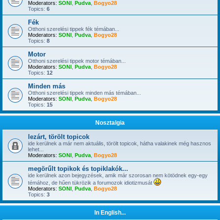
Moderators:
SONI
,
Pudva
,
Bogyo28
Topics:
6
Fék
Otthoni szerelési tippek fék témában...
Moderators:
SONI
,
Pudva
,
Bogyo28
Topics:
8
Motor
Otthoni szerelési tippek motor témában...
Moderators:
SONI
,
Pudva
,
Bogyo28
Topics:
12
Minden más
Otthoni szerelési tippek minden más témában...
Moderators:
SONI
,
Pudva
,
Bogyo28
Topics:
15
Nosztalgia
lezárt, törölt topicok
ide kerülnek a már nem aktuális, törölt topicok, hátha valakinek még hasznos
lehet...
Moderators:
SONI
,
Pudva
,
Bogyo28
megörűlt topikok és topiklakók...
ide kerülnek azon bejegyzések, amik már szorosan nem kötödnek egy-egy
témához, de hűen tükrözik a forumozok idiotizmusát
Moderators:
SONI
,
Pudva
,
Bogyo28
Topics:
3
In English...