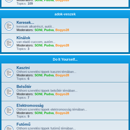
Moderators:
SONI
,
Pudva
,
Bogyo28
Topics:
109
adok-veszek
Keresek...
keresek alkatrészt, autót...
Moderators:
SONI
,
Pudva
,
Bogyo28
Kínálok
van eladó cuccom, autóm...
Moderators:
SONI
,
Pudva
,
Bogyo28
Topics:
3
Do It Yourself...
Kasztni
Otthoni szerelési tippek kasztni témában...
Moderators:
SONI
,
Pudva
,
Bogyo28
Topics:
6
Belsőtér
Otthoni szerelési tippek belsőtér témában...
Moderators:
SONI
,
Pudva
,
Bogyo28
Topics:
7
Elektromosság
Otthoni szerelési tippek elektromosság témában...
Moderators:
SONI
,
Pudva
,
Bogyo28
Topics:
9
Futómű
Otthoni szerelési tippek futómű témában...