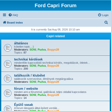
Ford Capri Forum
FAQ
Login
S
Board index
e
It is currently Sat Aug 08, 2026 10:10 am
a
Capri related
r
általános
c
kötetlen topic...:)
Moderators:
SONI
,
Pudva
,
Bogyo28
h
Topics:
87
technikai kérdések
mindenféle kapcsolódó technikai kérdés, megoldások, ötletek...
Moderators:
SONI
,
Pudva
,
Bogyo28
Topics:
200
találkozók / klubélet
találkozók szervezése, élmények megtárgyalása
Moderators:
SONI
,
Pudva
,
Bogyo28
fórum / website
minden ami a fórummal, galériával, teljes oldallal kapcsolatos
Moderators:
SONI
,
Pudva
,
Bogyo28
Topics:
14
Épülő vasak
A forum látogatói álltal épített verdák...