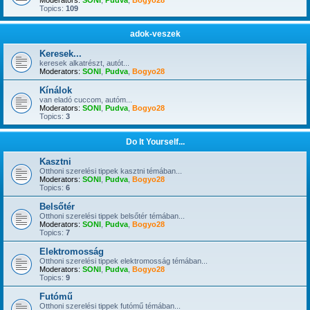
Moderators:
SONI
,
Pudva
,
Bogyo28
Topics:
109
adok-veszek
Keresek...
keresek alkatrészt, autót...
Moderators:
SONI
,
Pudva
,
Bogyo28
Kínálok
van eladó cuccom, autóm...
Moderators:
SONI
,
Pudva
,
Bogyo28
Topics:
3
Do It Yourself...
Kasztni
Otthoni szerelési tippek kasztni témában...
Moderators:
SONI
,
Pudva
,
Bogyo28
Topics:
6
Belsőtér
Otthoni szerelési tippek belsőtér témában...
Moderators:
SONI
,
Pudva
,
Bogyo28
Topics:
7
Elektromosság
Otthoni szerelési tippek elektromosság témában...
Moderators:
SONI
,
Pudva
,
Bogyo28
Topics:
9
Futómű
Otthoni szerelési tippek futómű témában...