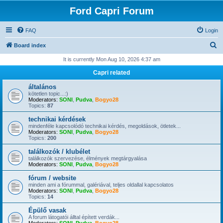
Ford Capri Forum
FAQ
Login
S
Board index
e
It is currently Mon Aug 10, 2026 4:37 am
a
Capri related
r
általános
c
kötetlen topic...:)
Moderators:
SONI
,
Pudva
,
Bogyo28
h
Topics:
87
technikai kérdések
mindenféle kapcsolódó technikai kérdés, megoldások, ötletek...
Moderators:
SONI
,
Pudva
,
Bogyo28
Topics:
200
találkozók / klubélet
találkozók szervezése, élmények megtárgyalása
Moderators:
SONI
,
Pudva
,
Bogyo28
fórum / website
minden ami a fórummal, galériával, teljes oldallal kapcsolatos
Moderators:
SONI
,
Pudva
,
Bogyo28
Topics:
14
Épülő vasak
A forum látogatói álltal épített verdák...