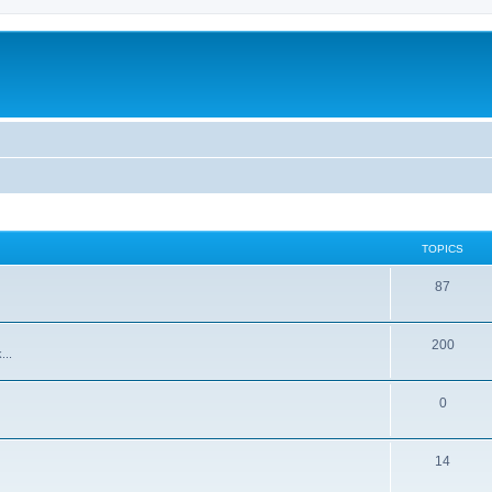
TOPICS
87
200
...
0
14