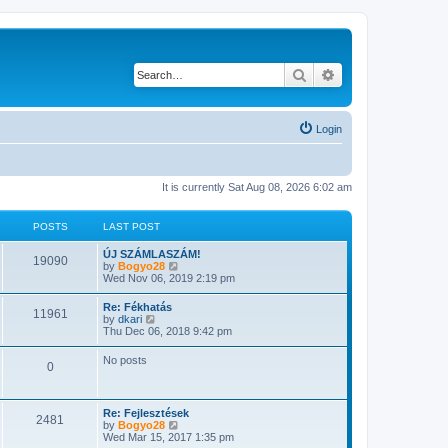
Search
Advanced search
Login
It is currently Sat Aug 08, 2026 6:02 am
POSTS
LAST POST
ÚJ SZÁMLASZÁM!
19090
V
by
Bogyo28
i
Wed Nov 06, 2019 2:19 pm
e
w
Re: Fékhatás
11961
t
V
by
dkari
h
i
Thu Dec 06, 2018 9:42 pm
e
e
l
w
No posts
a
0
t
t
h
e
e
s
l
t
Re: Fejlesztések
a
2481
p
V
by
Bogyo28
t
o
i
Wed Mar 15, 2017 1:35 pm
e
s