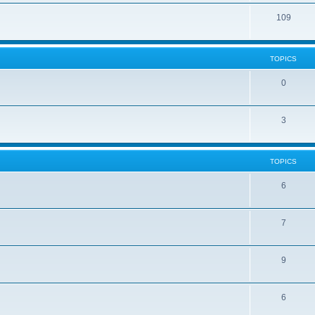
109
TOPICS
0
3
TOPICS
6
7
9
6