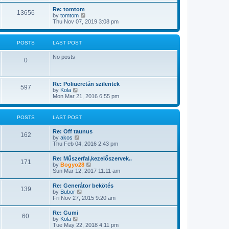
e
s
t
w
t
Re: tomtom
13656
t
p
V
by
tomtom
h
o
i
Thu Nov 07, 2019 3:08 pm
e
s
e
l
t
w
a
t
POSTS
LAST POST
t
h
e
e
s
No posts
l
0
t
a
p
t
o
e
s
s
Re: Poliueretán szilentek
t
597
t
V
by
Kola
p
i
Mon Mar 21, 2016 6:55 pm
o
e
s
w
t
t
POSTS
LAST POST
h
e
Re: Off taunus
l
162
V
by
akos
a
i
Thu Feb 04, 2016 2:43 pm
t
e
e
w
s
Re: Műszerfal,kezelőszervek..
171
t
t
V
by
Bogyo28
h
p
i
Sun Mar 12, 2017 11:11 am
e
o
e
l
s
w
Re: Generátor bekötés
a
t
139
t
V
by
Bubor
t
h
i
Fri Nov 27, 2015 9:20 am
e
e
e
s
l
w
t
Re: Gumi
a
60
t
p
V
by
Kola
t
h
o
i
Tue May 22, 2018 4:11 pm
e
e