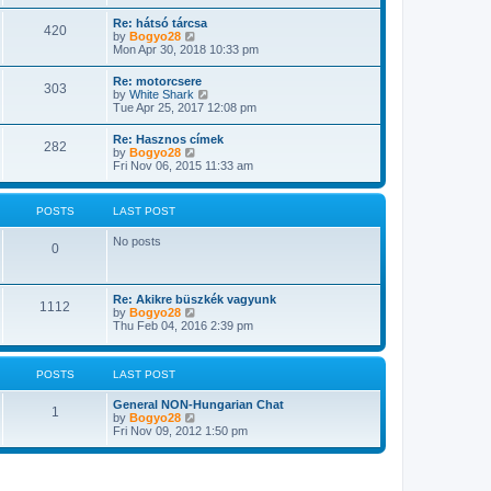
s
e
s
l
t
w
t
Re: hátsó tárcsa
a
420
t
p
V
by
Bogyo28
t
h
o
i
Mon Apr 30, 2018 10:33 pm
e
e
s
e
s
l
t
w
t
Re: motorcsere
a
303
t
p
V
by
White Shark
t
h
o
i
Tue Apr 25, 2017 12:08 pm
e
e
s
e
s
l
t
w
t
Re: Hasznos címek
a
282
t
p
V
by
Bogyo28
t
h
o
i
Fri Nov 06, 2015 11:33 am
e
e
s
e
s
l
t
w
t
a
t
p
POSTS
LAST POST
t
h
o
e
e
s
s
No posts
l
t
0
t
a
p
t
o
e
s
s
Re: Akikre büszkék vagyunk
t
1112
t
V
by
Bogyo28
p
i
Thu Feb 04, 2016 2:39 pm
o
e
s
w
t
t
POSTS
LAST POST
h
e
l
General NON-Hungarian Chat
1
a
V
by
Bogyo28
t
i
Fri Nov 09, 2012 1:50 pm
e
e
s
w
t
t
p
h