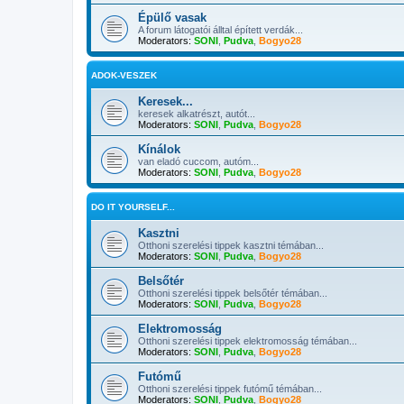
Épülő vasak
A forum látogatói álltal épített verdák...
Moderators:
SONI
,
Pudva
,
Bogyo28
ADOK-VESZEK
Keresek...
keresek alkatrészt, autót...
Moderators:
SONI
,
Pudva
,
Bogyo28
Kínálok
van eladó cuccom, autóm...
Moderators:
SONI
,
Pudva
,
Bogyo28
DO IT YOURSELF...
Kasztni
Otthoni szerelési tippek kasztni témában...
Moderators:
SONI
,
Pudva
,
Bogyo28
Belsőtér
Otthoni szerelési tippek belsőtér témában...
Moderators:
SONI
,
Pudva
,
Bogyo28
Elektromosság
Otthoni szerelési tippek elektromosság témában...
Moderators:
SONI
,
Pudva
,
Bogyo28
Futómű
Otthoni szerelési tippek futómű témában...
Moderators:
SONI
,
Pudva
,
Bogyo28