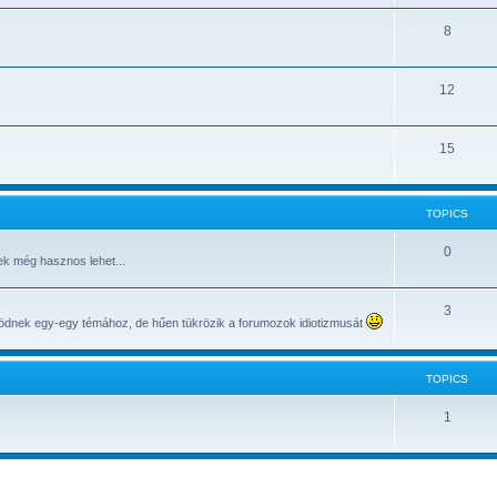
8
12
15
TOPICS
0
nek még hasznos lehet...
3
ödnek egy-egy témához, de hűen tükrözik a forumozok idiotizmusát
TOPICS
1