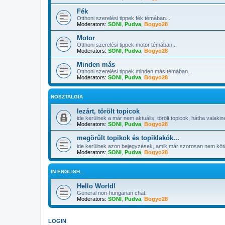
Fék
Otthoni szerelési tippek fék témában...
Moderators:
SONI
,
Pudva
,
Bogyo28
Motor
Otthoni szerelési tippek motor témában...
Moderators:
SONI
,
Pudva
,
Bogyo28
Minden más
Otthoni szerelési tippek minden más témában...
Moderators:
SONI
,
Pudva
,
Bogyo28
NOSZTALGIA
lezárt, törölt topicok
ide kerülnek a már nem aktuális, törölt topicok, hátha valaki
Moderators:
SONI
,
Pudva
,
Bogyo28
megörűlt topikok és topiklakók...
ide kerülnek azon bejegyzések, amik már szorosan nem köt
Moderators:
SONI
,
Pudva
,
Bogyo28
IN ENGLISH...
Hello World!
General non-hungarian chat.
Moderators:
SONI
,
Pudva
,
Bogyo28
LOGIN