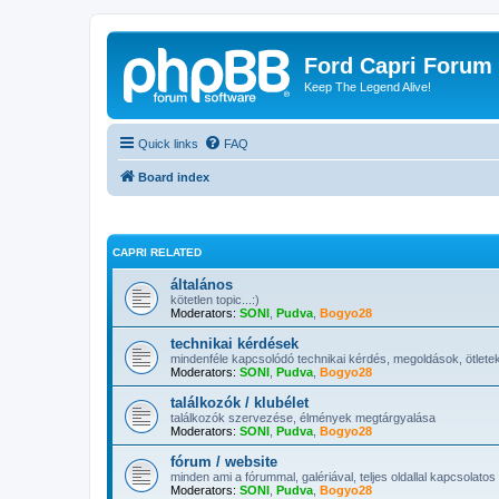
Ford Capri Forum
Keep The Legend Alive!
Quick links
FAQ
Board index
CAPRI RELATED
általános
kötetlen topic...:)
Moderators:
SONI
,
Pudva
,
Bogyo28
technikai kérdések
mindenféle kapcsolódó technikai kérdés, megoldások, ötletek
Moderators:
SONI
,
Pudva
,
Bogyo28
találkozók / klubélet
találkozók szervezése, élmények megtárgyalása
Moderators:
SONI
,
Pudva
,
Bogyo28
fórum / website
minden ami a fórummal, galériával, teljes oldallal kapcsolatos
Moderators:
SONI
,
Pudva
,
Bogyo28