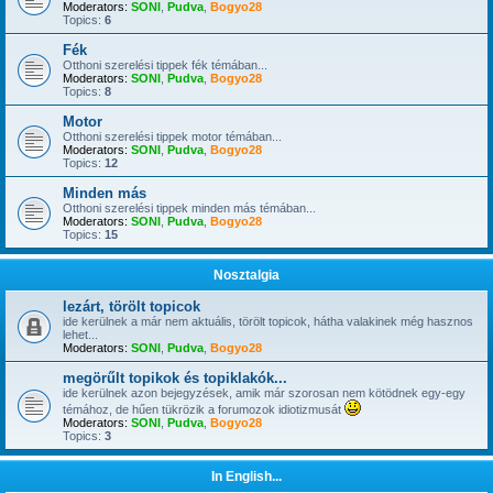
Moderators:
SONI
,
Pudva
,
Bogyo28
Topics:
6
Fék
Otthoni szerelési tippek fék témában...
Moderators:
SONI
,
Pudva
,
Bogyo28
Topics:
8
Motor
Otthoni szerelési tippek motor témában...
Moderators:
SONI
,
Pudva
,
Bogyo28
Topics:
12
Minden más
Otthoni szerelési tippek minden más témában...
Moderators:
SONI
,
Pudva
,
Bogyo28
Topics:
15
Nosztalgia
lezárt, törölt topicok
ide kerülnek a már nem aktuális, törölt topicok, hátha valakinek még hasznos
lehet...
Moderators:
SONI
,
Pudva
,
Bogyo28
megörűlt topikok és topiklakók...
ide kerülnek azon bejegyzések, amik már szorosan nem kötödnek egy-egy
témához, de hűen tükrözik a forumozok idiotizmusát
Moderators:
SONI
,
Pudva
,
Bogyo28
Topics:
3
In English...