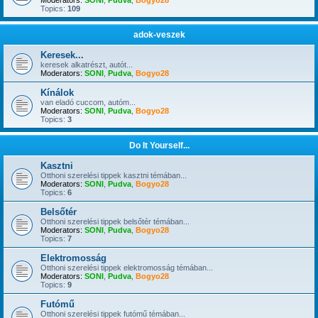
Moderators:
SONI
,
Pudva
,
Bogyo28
Topics:
109
adok-veszek
Keresek...
keresek alkatrészt, autót...
Moderators:
SONI
,
Pudva
,
Bogyo28
Kínálok
van eladó cuccom, autóm...
Moderators:
SONI
,
Pudva
,
Bogyo28
Topics:
3
Do It Yourself...
Kasztni
Otthoni szerelési tippek kasztni témában...
Moderators:
SONI
,
Pudva
,
Bogyo28
Topics:
6
Belsőtér
Otthoni szerelési tippek belsőtér témában...
Moderators:
SONI
,
Pudva
,
Bogyo28
Topics:
7
Elektromosság
Otthoni szerelési tippek elektromosság témában...
Moderators:
SONI
,
Pudva
,
Bogyo28
Topics:
9
Futómű
Otthoni szerelési tippek futómű témában...