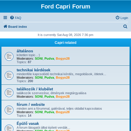
Ford Capri Forum
FAQ
Login
S
Board index
e
It is currently Sat Aug 08, 2026 7:36 pm
a
Capri related
r
általános
c
kötetlen topic...:)
Moderators:
SONI
,
Pudva
,
Bogyo28
h
Topics:
87
technikai kérdések
mindenféle kapcsolódó technikai kérdés, megoldások, ötletek...
Moderators:
SONI
,
Pudva
,
Bogyo28
Topics:
200
találkozók / klubélet
találkozók szervezése, élmények megtárgyalása
Moderators:
SONI
,
Pudva
,
Bogyo28
fórum / website
minden ami a fórummal, galériával, teljes oldallal kapcsolatos
Moderators:
SONI
,
Pudva
,
Bogyo28
Topics:
14
Épülő vasak
A forum látogatói álltal épített verdák...