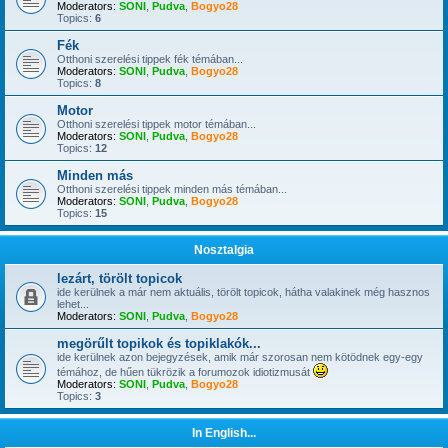
Moderators:
SONI
,
Pudva
,
Bogyo28
Topics:
6
Fék
Otthoni szerelési tippek fék témában...
Moderators:
SONI
,
Pudva
,
Bogyo28
Topics:
8
Motor
Otthoni szerelési tippek motor témában...
Moderators:
SONI
,
Pudva
,
Bogyo28
Topics:
12
Minden más
Otthoni szerelési tippek minden más témában...
Moderators:
SONI
,
Pudva
,
Bogyo28
Topics:
15
Nosztalgia
lezárt, törölt topicok
ide kerülnek a már nem aktuális, törölt topicok, hátha valakinek még hasznos
lehet...
Moderators:
SONI
,
Pudva
,
Bogyo28
megörűlt topikok és topiklakók...
ide kerülnek azon bejegyzések, amik már szorosan nem kötödnek egy-egy
témához, de hűen tükrözik a forumozok idiotizmusát
Moderators:
SONI
,
Pudva
,
Bogyo28
Topics:
3
In English...