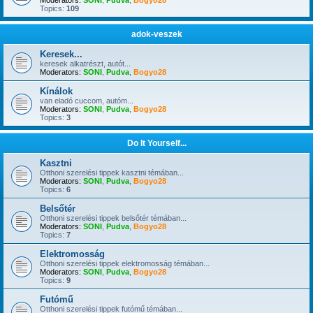
Moderators:
SONI
,
Pudva
,
Bogyo28
Topics:
109
adok-veszek
Keresek...
keresek alkatrészt, autót...
Moderators:
SONI
,
Pudva
,
Bogyo28
Kínálok
van eladó cuccom, autóm...
Moderators:
SONI
,
Pudva
,
Bogyo28
Topics:
3
Do It Yourself...
Kasztni
Otthoni szerelési tippek kasztni témában...
Moderators:
SONI
,
Pudva
,
Bogyo28
Topics:
6
Belsőtér
Otthoni szerelési tippek belsőtér témában...
Moderators:
SONI
,
Pudva
,
Bogyo28
Topics:
7
Elektromosság
Otthoni szerelési tippek elektromosság témában...
Moderators:
SONI
,
Pudva
,
Bogyo28
Topics:
9
Futómű
Otthoni szerelési tippek futómű témában...