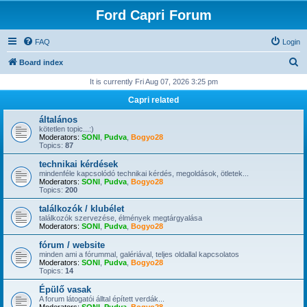
Ford Capri Forum
FAQ
Login
S
Board index
e
It is currently Fri Aug 07, 2026 3:25 pm
a
Capri related
r
általános
c
kötetlen topic...:)
Moderators:
SONI
,
Pudva
,
Bogyo28
h
Topics:
87
technikai kérdések
mindenféle kapcsolódó technikai kérdés, megoldások, ötletek...
Moderators:
SONI
,
Pudva
,
Bogyo28
Topics:
200
találkozók / klubélet
találkozók szervezése, élmények megtárgyalása
Moderators:
SONI
,
Pudva
,
Bogyo28
fórum / website
minden ami a fórummal, galériával, teljes oldallal kapcsolatos
Moderators:
SONI
,
Pudva
,
Bogyo28
Topics:
14
Épülő vasak
A forum látogatói álltal épített verdák...