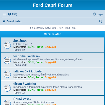
Ford Capri Forum
FAQ
Login
S
Board index
e
It is currently Sat Aug 08, 2026 10:38 pm
a
Capri related
r
általános
c
kötetlen topic...:)
Moderators:
SONI
,
Pudva
,
Bogyo28
h
Topics:
87
technikai kérdések
mindenféle kapcsolódó technikai kérdés, megoldások, ötletek...
Moderators:
SONI
,
Pudva
,
Bogyo28
Topics:
200
találkozók / klubélet
találkozók szervezése, élmények megtárgyalása
Moderators:
SONI
,
Pudva
,
Bogyo28
fórum / website
minden ami a fórummal, galériával, teljes oldallal kapcsolatos
Moderators:
SONI
,
Pudva
,
Bogyo28
Topics:
14
Épülő vasak
A forum látogatói álltal épített verdák...