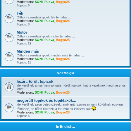
Moderators:
SONI
,
Pudva
,
Bogyo28
Topics:
6
Fék
Otthoni szerelési tippek fék témában...
Moderators:
SONI
,
Pudva
,
Bogyo28
Topics:
8
Motor
Otthoni szerelési tippek motor témában...
Moderators:
SONI
,
Pudva
,
Bogyo28
Topics:
12
Minden más
Otthoni szerelési tippek minden más témában...
Moderators:
SONI
,
Pudva
,
Bogyo28
Topics:
15
Nosztalgia
lezárt, törölt topicok
ide kerülnek a már nem aktuális, törölt topicok, hátha valakinek még hasznos
lehet...
Moderators:
SONI
,
Pudva
,
Bogyo28
megörűlt topikok és topiklakók...
ide kerülnek azon bejegyzések, amik már szorosan nem kötödnek egy-egy
témához, de hűen tükrözik a forumozok idiotizmusát
Moderators:
SONI
,
Pudva
,
Bogyo28
Topics:
3
In English...