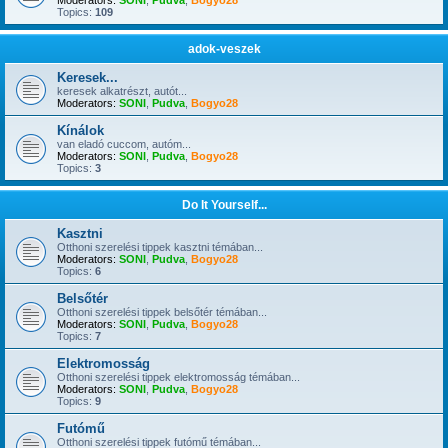
Moderators:
SONI
,
Pudva
,
Bogyo28
Topics:
109
adok-veszek
Keresek...
keresek alkatrészt, autót...
Moderators:
SONI
,
Pudva
,
Bogyo28
Kínálok
van eladó cuccom, autóm...
Moderators:
SONI
,
Pudva
,
Bogyo28
Topics:
3
Do It Yourself...
Kasztni
Otthoni szerelési tippek kasztni témában...
Moderators:
SONI
,
Pudva
,
Bogyo28
Topics:
6
Belsőtér
Otthoni szerelési tippek belsőtér témában...
Moderators:
SONI
,
Pudva
,
Bogyo28
Topics:
7
Elektromosság
Otthoni szerelési tippek elektromosság témában...
Moderators:
SONI
,
Pudva
,
Bogyo28
Topics:
9
Futómű
Otthoni szerelési tippek futómű témában...