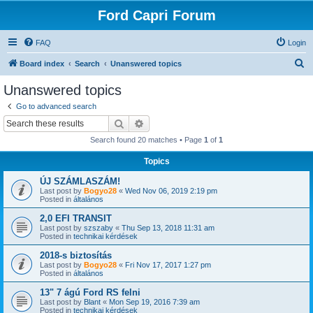
Ford Capri Forum
FAQ
Login
S
Board index
Search
Unanswered topics
e
Unanswered topics
a
Go to advanced search
r
Search
Advanced search
c
Search found 20 matches • Page
1
of
1
h
Topics
ÚJ SZÁMLASZÁM!
Last post by
Bogyo28
«
Wed Nov 06, 2019 2:19 pm
Posted in
általános
2,0 EFI TRANSIT
Last post by
szszaby
«
Thu Sep 13, 2018 11:31 am
Posted in
technikai kérdések
2018-s biztosítás
Last post by
Bogyo28
«
Fri Nov 17, 2017 1:27 pm
Posted in
általános
13" 7 ágú Ford RS felni
Last post by
Blant
«
Mon Sep 19, 2016 7:39 am
Posted in
technikai kérdések