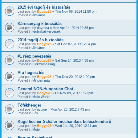
2015 évi tagdíj és biztosítás
Last post by
Bogyo28
«
Thu Nov 06, 2014 11:50 pm
Posted in
általános
Károsanyag kibocsátás
Last post by
daytona
«
Mon Apr 14, 2014 10:36 pm
Posted in
technikai kérdések
2014 tagdíj és biztosítás
Last post by
Bogyo28
«
Sat Dec 07, 2013 12:04 pm
Posted in
általános
#1 rész bevezetés
Last post by
Bogyo28
«
Sat Sep 14, 2013 4:38 pm
Posted in
Elektromosság
Alu hegesztés
Last post by
Bogyo28
«
Thu Dec 20, 2012 1:09 pm
Posted in
Minden más
General NON-Hungarian Chat
Last post by
Bogyo28
«
Fri Nov 09, 2012 1:50 pm
Posted in
Hello World!
Főfékhenger
Last post by
nyujoe
«
Mon Apr 23, 2012 7:43 pm
Posted in
Fék
Kugelfischer-Schäfer mechanikus befecskendező
Last post by
Bogyo28
«
Wed Jan 20, 2010 12:11 am
Posted in
Motor
Forum Szabályzat