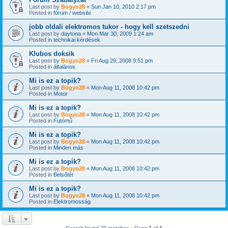
Last post by
Bogyo28
«
Sun Jan 10, 2010 2:17 pm
Posted in
fórum / website
jobb oldali elektromos tukor - hogy kell szetszedni
Last post by
daytona
«
Mon Mar 30, 2009 1:24 am
Posted in
technikai kérdések
Klubos doksik
Last post by
Bogyo28
«
Fri Aug 29, 2008 9:51 pm
Posted in
általános
Mi is ez a topik?
Last post by
Bogyo28
«
Mon Aug 11, 2008 10:42 pm
Posted in
Motor
Mi is ez a topik?
Last post by
Bogyo28
«
Mon Aug 11, 2008 10:42 pm
Posted in
Futómű
Mi is ez a topik?
Last post by
Bogyo28
«
Mon Aug 11, 2008 10:42 pm
Posted in
Minden más
Mi is ez a topik?
Last post by
Bogyo28
«
Mon Aug 11, 2008 10:42 pm
Posted in
Belsőtér
Mi is ez a topik?
Last post by
Bogyo28
«
Mon Aug 11, 2008 10:42 pm
Posted in
Elektromosság
Search found 20 matches • Page
1
of
1