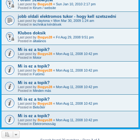
Last post by
Bogyo28
«
Sun Jan 10, 2010 2:17 pm
Posted in
fórum / website
jobb oldali elektromos tukor - hogy kell szetszedni
Last post by
daytona
«
Mon Mar 30, 2009 1:24 am
Posted in
technikai kérdések
Klubos doksik
Last post by
Bogyo28
«
Fri Aug 29, 2008 9:51 pm
Posted in
általános
Mi is ez a topik?
Last post by
Bogyo28
«
Mon Aug 11, 2008 10:42 pm
Posted in
Motor
Mi is ez a topik?
Last post by
Bogyo28
«
Mon Aug 11, 2008 10:42 pm
Posted in
Futómű
Mi is ez a topik?
Last post by
Bogyo28
«
Mon Aug 11, 2008 10:42 pm
Posted in
Minden más
Mi is ez a topik?
Last post by
Bogyo28
«
Mon Aug 11, 2008 10:42 pm
Posted in
Belsőtér
Mi is ez a topik?
Last post by
Bogyo28
«
Mon Aug 11, 2008 10:42 pm
Posted in
Elektromosság
Search found 20 matches • Page
1
of
1