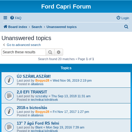
Ford Capri Forum
FAQ
Login
S
Board index
Search
Unanswered topics
e
Unanswered topics
a
Go to advanced search
r
Search
Advanced search
c
Search found 20 matches • Page
1
of
1
h
Topics
ÚJ SZÁMLASZÁM!
Last post by
Bogyo28
«
Wed Nov 06, 2019 2:19 pm
Posted in
általános
2,0 EFI TRANSIT
Last post by
szszaby
«
Thu Sep 13, 2018 11:31 am
Posted in
technikai kérdések
2018-s biztosítás
Last post by
Bogyo28
«
Fri Nov 17, 2017 1:27 pm
Posted in
általános
13" 7 ágú Ford RS felni
Last post by
Blant
«
Mon Sep 19, 2016 7:39 am
Posted in
technikai kérdések