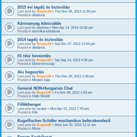
2015 évi tagdíj és biztosítás
Last post by
Bogyo28
«
Thu Nov 06, 2014 11:50 pm
Posted in
általános
Károsanyag kibocsátás
Last post by
daytona
«
Mon Apr 14, 2014 10:36 pm
Posted in
technikai kérdések
2014 tagdíj és biztosítás
Last post by
Bogyo28
«
Sat Dec 07, 2013 12:04 pm
Posted in
általános
#1 rész bevezetés
Last post by
Bogyo28
«
Sat Sep 14, 2013 4:38 pm
Posted in
Elektromosság
Alu hegesztés
Last post by
Bogyo28
«
Thu Dec 20, 2012 1:09 pm
Posted in
Minden más
General NON-Hungarian Chat
Last post by
Bogyo28
«
Fri Nov 09, 2012 1:50 pm
Posted in
Hello World!
Főfékhenger
Last post by
nyujoe
«
Mon Apr 23, 2012 7:43 pm
Posted in
Fék
Kugelfischer-Schäfer mechanikus befecskendező
Last post by
Bogyo28
«
Wed Jan 20, 2010 12:11 am
Posted in
Motor
Forum Szabályzat