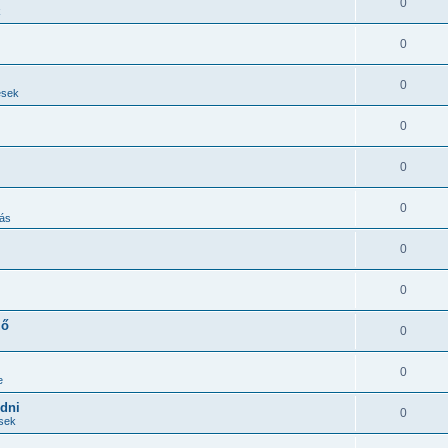
0
k
0
0
ések
0
0
0
ás
0
0
ző
0
0
e
edni
0
ések