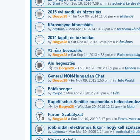
by
Blant
»
Mon Sep 19, 2016 7:39 am
» in
technikai kérdése
2015 évi tagdíj és biztosítás
by
Bogyo28
»
Thu Nov 06, 2014 11:50 pm
» in
általános
Károsanyag kibocsátás
by
daytona
»
Mon Apr 14, 2014 10:36 pm
» in
technikai kérd
2014 tagdíj és biztosítás
by
Bogyo28
»
Sat Dec 07, 2013 12:04 pm
» in
általános
#1 rész bevezetés
by
Bogyo28
»
Sat Sep 14, 2013 4:38 pm
» in
Elektromosság
Alu hegesztés
by
Bogyo28
»
Thu Dec 20, 2012 1:09 pm
» in
Minden m
General NON-Hungarian Chat
by
Bogyo28
»
Fri Nov 09, 2012 1:50 pm
» in
Hello World!
Főfékhenger
by
nyujoe
»
Mon Apr 23, 2012 7:43 pm
» in
Fék
Kugelfischer-Schäfer mechanikus befecskende
by
Bogyo28
»
Wed Jan 20, 2010 12:11 am
» in
Motor
Forum Szabályzat
by
Bogyo28
»
Sun Jan 10, 2010 2:17 pm
» in
fórum / websit
jobb oldali elektromos tukor - hogy kell szetsz
by
daytona
»
Mon Mar 30, 2009 1:24 am
» in
technikai kérd