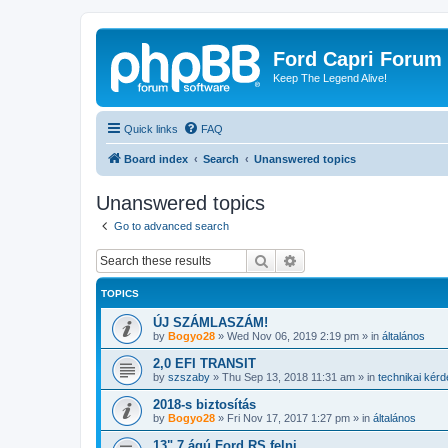
Ford Capri Forum
Keep The Legend Alive!
Quick links
FAQ
Board index
Search
Unanswered topics
Unanswered topics
Go to advanced search
Search
Advanced search
TOPICS
ÚJ SZÁMLASZÁM!
by
Bogyo28
»
Wed Nov 06, 2019 2:19 pm
» in
általános
2,0 EFI TRANSIT
by
szszaby
»
Thu Sep 13, 2018 11:31 am
» in
technikai kér
2018-s biztosítás
by
Bogyo28
»
Fri Nov 17, 2017 1:27 pm
» in
általános
13" 7 ágú Ford RS felni