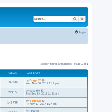
Search
Advanced search
Login
Search found 20 matches • Page
1
of
1
VIEWS
LAST POST
by
Bogyo28
182534
Wed Nov 06, 2019 2:19 pm
by
szszaby
22155
Thu Sep 13, 2018 11:31 am
by
Bogyo28
143738
Fri Nov 17, 2017 1:27 pm
by
Blant