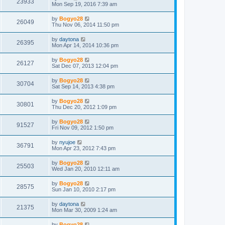
23933
Mon Sep 19, 2016 7:39 am
by
Bogyo28
26049
Thu Nov 06, 2014 11:50 pm
by
daytona
26395
Mon Apr 14, 2014 10:36 pm
by
Bogyo28
26127
Sat Dec 07, 2013 12:04 pm
by
Bogyo28
30704
Sat Sep 14, 2013 4:38 pm
by
Bogyo28
30801
Thu Dec 20, 2012 1:09 pm
by
Bogyo28
91527
Fri Nov 09, 2012 1:50 pm
by
nyujoe
36791
Mon Apr 23, 2012 7:43 pm
by
Bogyo28
25503
Wed Jan 20, 2010 12:11 am
by
Bogyo28
28575
Sun Jan 10, 2010 2:17 pm
by
daytona
21375
Mon Mar 30, 2009 1:24 am
by
Bogyo28