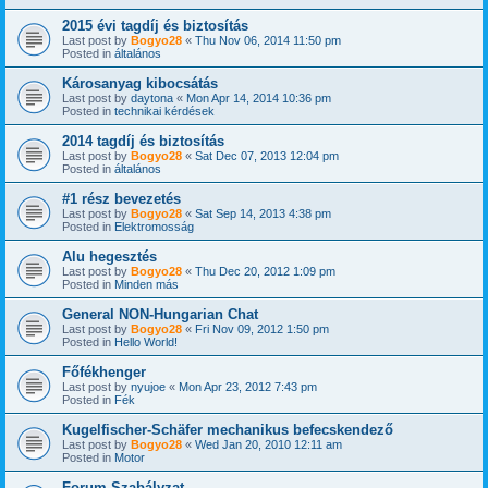
2015 évi tagdíj és biztosítás
Last post by
Bogyo28
«
Thu Nov 06, 2014 11:50 pm
Posted in
általános
Károsanyag kibocsátás
Last post by
daytona
«
Mon Apr 14, 2014 10:36 pm
Posted in
technikai kérdések
2014 tagdíj és biztosítás
Last post by
Bogyo28
«
Sat Dec 07, 2013 12:04 pm
Posted in
általános
#1 rész bevezetés
Last post by
Bogyo28
«
Sat Sep 14, 2013 4:38 pm
Posted in
Elektromosság
Alu hegesztés
Last post by
Bogyo28
«
Thu Dec 20, 2012 1:09 pm
Posted in
Minden más
General NON-Hungarian Chat
Last post by
Bogyo28
«
Fri Nov 09, 2012 1:50 pm
Posted in
Hello World!
Főfékhenger
Last post by
nyujoe
«
Mon Apr 23, 2012 7:43 pm
Posted in
Fék
Kugelfischer-Schäfer mechanikus befecskendező
Last post by
Bogyo28
«
Wed Jan 20, 2010 12:11 am
Posted in
Motor
Forum Szabályzat