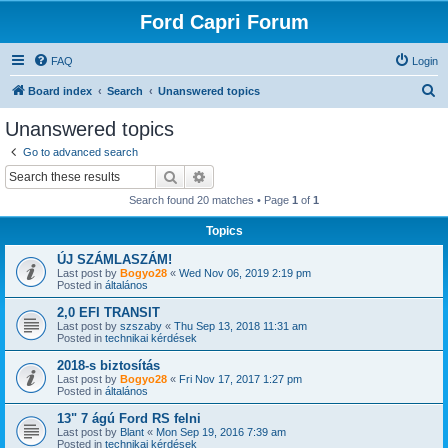
Ford Capri Forum
FAQ
Login
S
Board index
Search
Unanswered topics
e
Unanswered topics
a
Go to advanced search
r
Search
Advanced search
c
Search found 20 matches • Page
1
of
1
h
Topics
ÚJ SZÁMLASZÁM!
Last post by
Bogyo28
«
Wed Nov 06, 2019 2:19 pm
Posted in
általános
2,0 EFI TRANSIT
Last post by
szszaby
«
Thu Sep 13, 2018 11:31 am
Posted in
technikai kérdések
2018-s biztosítás
Last post by
Bogyo28
«
Fri Nov 17, 2017 1:27 pm
Posted in
általános
13" 7 ágú Ford RS felni
Last post by
Blant
«
Mon Sep 19, 2016 7:39 am
Posted in
technikai kérdések