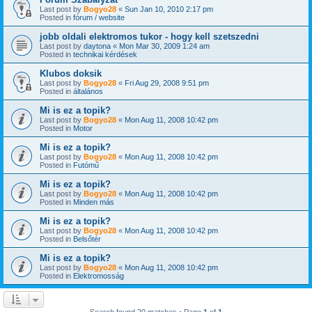
Last post by
Bogyo28
«
Sun Jan 10, 2010 2:17 pm
Posted in
fórum / website
jobb oldali elektromos tukor - hogy kell szetszedni
Last post by
daytona
«
Mon Mar 30, 2009 1:24 am
Posted in
technikai kérdések
Klubos doksik
Last post by
Bogyo28
«
Fri Aug 29, 2008 9:51 pm
Posted in
általános
Mi is ez a topik?
Last post by
Bogyo28
«
Mon Aug 11, 2008 10:42 pm
Posted in
Motor
Mi is ez a topik?
Last post by
Bogyo28
«
Mon Aug 11, 2008 10:42 pm
Posted in
Futómű
Mi is ez a topik?
Last post by
Bogyo28
«
Mon Aug 11, 2008 10:42 pm
Posted in
Minden más
Mi is ez a topik?
Last post by
Bogyo28
«
Mon Aug 11, 2008 10:42 pm
Posted in
Belsőtér
Mi is ez a topik?
Last post by
Bogyo28
«
Mon Aug 11, 2008 10:42 pm
Posted in
Elektromosság
Search found 20 matches • Page
1
of
1