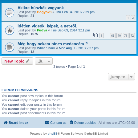
Akikre büszkék vagyunk
Last post by
Bogyo28
«
Thu Feb 04, 2016 2:39 pm
Replies:
21
1
2
Idétlen videók, képek, a net-ről.
Last post by
Pudva
«
Tue Sep 09, 2014 3:11 pm
Replies:
1075
1
69
70
71
72
…
Még hogy nekem nincs medencém ?
Last post by
White Shark
«
Mon Aug 05, 2013 2:37 pm
Replies:
13
New Topic
3 topics • Page
1
of
1
Jump to
FORUM PERMISSIONS
You
cannot
post new topics in this forum
You
cannot
reply to topics in this forum
You
cannot
edit your posts in this forum
You
cannot
delete your posts in this forum
You
cannot
post attachments in this forum
Board index
Contact us
Delete cookies
All times are
UTC+02:00
Powered by
phpBB
® Forum Software © phpBB Limited