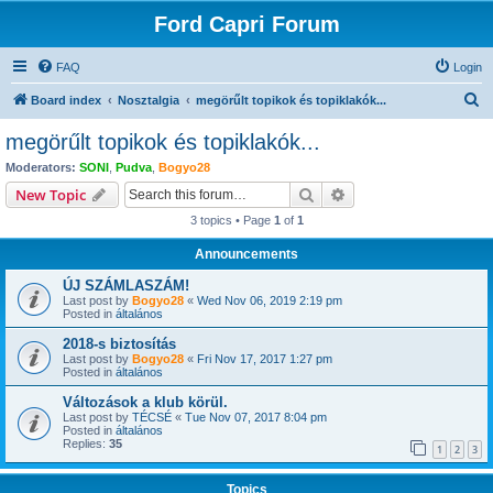
Ford Capri Forum
FAQ
Login
S
Board index
Nosztalgia
megörűlt topikok és topiklakók...
e
megörűlt topikok és topiklakók...
a
Moderators:
SONI
,
Pudva
,
Bogyo28
r
Search
Advanced search
New Topic
c
3 topics • Page
1
of
1
h
Announcements
ÚJ SZÁMLASZÁM!
Last post by
Bogyo28
«
Wed Nov 06, 2019 2:19 pm
Posted in
általános
2018-s biztosítás
Last post by
Bogyo28
«
Fri Nov 17, 2017 1:27 pm
Posted in
általános
Változások a klub körül.
Last post by
TÉCSÉ
«
Tue Nov 07, 2017 8:04 pm
Posted in
általános
Replies:
35
1
2
3
Topics