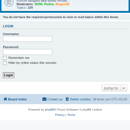
A forum látogatói álltal épített verdák...
Moderators:
SONI
,
Pudva
,
Bogyo28
Topics:
109
You do not have the required permissions to view or read topics within this forum.
LOGIN
Username:
Password:
Remember me
Hide my online status this session
Jump to
Board index
Contact us
Delete cookies
All times are
UTC+02:00
Powered by
phpBB
® Forum Software © phpBB Limited
Privacy
|
Terms