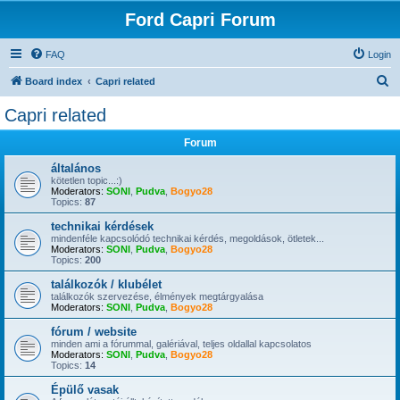
Ford Capri Forum
FAQ
Login
S
Board index
Capri related
e
Capri related
a
Forum
r
c
általános
kötetlen topic...:)
h
Moderators:
SONI
,
Pudva
,
Bogyo28
Topics:
87
technikai kérdések
mindenféle kapcsolódó technikai kérdés, megoldások, ötletek...
Moderators:
SONI
,
Pudva
,
Bogyo28
Topics:
200
találkozók / klubélet
találkozók szervezése, élmények megtárgyalása
Moderators:
SONI
,
Pudva
,
Bogyo28
fórum / website
minden ami a fórummal, galériával, teljes oldallal kapcsolatos
Moderators:
SONI
,
Pudva
,
Bogyo28
Topics:
14
Épülő vasak