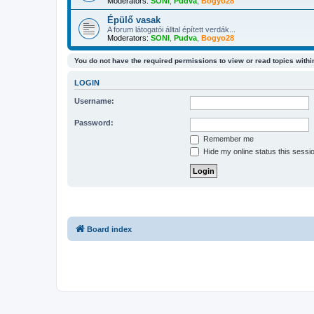
Moderators:
SONI
,
Pudva
,
Bogyo28
Épülő vasak
A forum látogatói álltal épített verdák...
Moderators:
SONI
,
Pudva
,
Bogyo28
You do not have the required permissions to view or read topics within
LOGIN
Username:
Password:
Remember me
Hide my online status this sessi
Board index