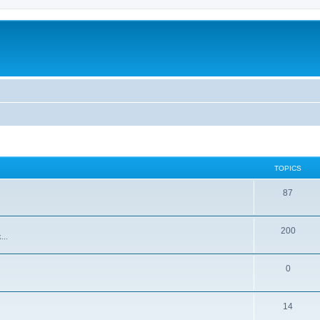
TOPICS
87
200
...
0
14