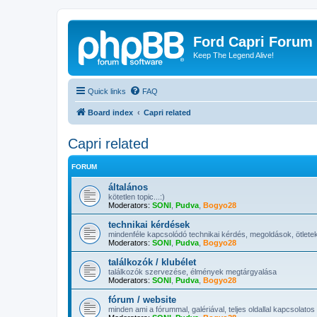
Ford Capri Forum
Keep The Legend Alive!
Quick links
FAQ
Board index
Capri related
Capri related
FORUM
általános
kötetlen topic...:)
Moderators:
SONI
,
Pudva
,
Bogyo28
technikai kérdések
mindenféle kapcsolódó technikai kérdés, megoldások, ötletek
Moderators:
SONI
,
Pudva
,
Bogyo28
találkozók / klubélet
találkozók szervezése, élmények megtárgyalása
Moderators:
SONI
,
Pudva
,
Bogyo28
fórum / website
minden ami a fórummal, galériával, teljes oldallal kapcsolatos