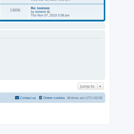
s
e
s
t
w
t
Re: tomtom
13656
t
p
V
by
tomtom
h
o
i
Thu Nov 07, 2019 3:08 pm
e
s
e
l
t
w
a
t
t
h
e
e
s
l
t
a
p
t
o
e
s
s
t
t
p
o
s
t
Jump to
Contact us
Delete cookies
All times are
UTC+02:00