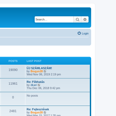
Search
Advanced search
Login
POSTS
LAST POST
ÚJ SZÁMLASZÁM!
19090
V
by
Bogyo28
i
Wed Nov 06, 2019 2:19 pm
e
w
Re: Fékhatás
11961
t
V
by
dkari
h
i
Thu Dec 06, 2018 9:42 pm
e
e
l
w
No posts
a
0
t
t
h
e
e
s
l
t
Re: Fejlesztések
a
2481
p
V
by
Bogyo28
t
o
i
Wed Mar 15, 2017 1:35 pm
e