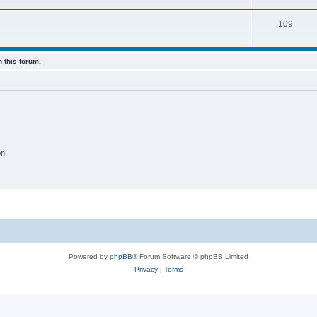
109
 this forum.
on
Powered by
phpBB
® Forum Software © phpBB Limited
Privacy
|
Terms