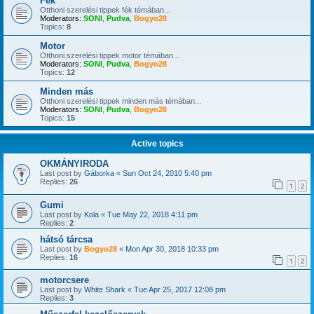
Fék
Otthoni szerelési tippek fék témában...
Moderators:
SONI
,
Pudva
,
Bogyo28
Topics:
8
Motor
Otthoni szerelési tippek motor témában...
Moderators:
SONI
,
Pudva
,
Bogyo28
Topics:
12
Minden más
Otthoni szerelési tippek minden más témában...
Moderators:
SONI
,
Pudva
,
Bogyo28
Topics:
15
Active topics
OKMÁNYIRODA
Last post by
Gáborka
«
Sun Oct 24, 2010 5:40 pm
Replies:
26
1
2
Gumi
Last post by
Kola
«
Tue May 22, 2018 4:11 pm
Replies:
2
hátsó tárcsa
Last post by
Bogyo28
«
Mon Apr 30, 2018 10:33 pm
Replies:
16
1
2
motorcsere
Last post by
White Shark
«
Tue Apr 25, 2017 12:08 pm
Replies:
3