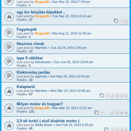
Last post by
Bogyo28
«
Sun Nov 16, 2014 7:09 pm
Replies:
1
egy kis felujítás képekkel...
Last post by
Bogyo28
«
Tue Sep 16, 2014 10:42 am
Replies:
27
1
2
Fagydugók
Last post by
Bogyo28
«
Mon Aug 11, 2014 11:30 am
Replies:
2
Hasznos címek
Last post by
Machine
«
Tue Jul 29, 2014 2:06 pm
Replies:
12
type 9 váltókar
Last post by
Nitrobuster
«
Sun Jun 01, 2014 10:04 pm
Replies:
5
Elektronika javítás
Last post by
daytona
«
Sun May 04, 2014 10:44 pm
Replies:
10
Kalaptartó
Last post by
Machine
«
Mon Mar 24, 2014 10:08 am
Replies:
67
1
2
3
4
5
Milyen motor és hogyan?
Last post by
Bogyo28
«
Mon Mar 10, 2014 11:51 am
Replies:
131
1
6
7
8
9
…
2,9 efi turbó ( első kísérleti motor )
Last post by
White Shark
«
Sun Feb 23, 2014 9:29 pm
Replies:
45
1
2
3
4