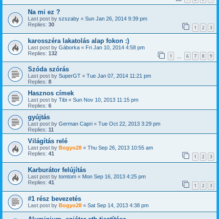
Na mi ez ?
Last post by
szszaby
«
Sun Jan 26, 2014 9:39 pm
Replies:
30
1
2
3
karosszéra lakatolás alap fokon :)
Last post by
Gáborka
«
Fri Jan 10, 2014 4:58 pm
Replies:
132
1
6
7
8
9
…
Szóda szórás
Last post by
SuperGT
«
Tue Jan 07, 2014 11:21 pm
Replies:
8
Hasznos címek
Last post by
Tibi
«
Sun Nov 10, 2013 11:15 pm
Replies:
6
gyújtás
Last post by
German Capri
«
Tue Oct 22, 2013 3:29 pm
Replies:
11
Világítás relé
Last post by
Bogyo28
«
Thu Sep 26, 2013 10:55 am
Replies:
41
1
2
3
Karburátor felújítás
Last post by
tomtom
«
Mon Sep 16, 2013 4:25 pm
Replies:
41
1
2
3
#1 rész bevezetés
Last post by
Bogyo28
«
Sat Sep 14, 2013 4:38 pm