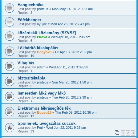
Hangtechnika
Last post by
proteus
«
Mon May 14, 2012 9:33 am
Replies:
2
Főfékhenger
Last post by
nyujoe
«
Mon Apr 23, 2012 7:43 pm
közérdekű közlemény (SZVSZ)
Last post by
Pudva
«
Wed Apr 18, 2012 1:35 pm
Replies:
6
Lökhárító kikalapálás...
Last post by
Bogyo28
«
Fri Apr 13, 2012 2:52 pm
Replies:
10
Világítás
Last post by
adam
«
Wed Apr 11, 2012 3:39 pm
Replies:
7
biztosítéktábla
Last post by
proteus
«
Sun Mar 25, 2012 1:50 pm
Replies:
6
Ismeretlen Mk2 vagy Mk3
Last post by
proteus
«
Tue Feb 28, 2012 2:30 am
Replies:
7
Elektromos fékrásegítős fék
Last post by
Bogyo28
«
Thu Feb 09, 2012 10:36 pm
Replies:
13
Spoiler-ek, üvegszálas cuccok.
Last post by
Peti
«
Wed Jun 22, 2011 9:25 pm
Replies:
39
1
2
3