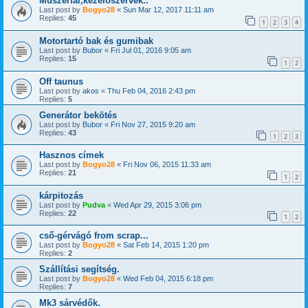
Műszerfal,kezelőszervek..
Last post by
Bogyo28
«
Sun Mar 12, 2017 11:11 am
Replies:
45
1
2
3
4
Motortartó bak és gumibak
Last post by
Bubor
«
Fri Jul 01, 2016 9:05 am
Replies:
15
1
2
Off taunus
Last post by
akos
«
Thu Feb 04, 2016 2:43 pm
Replies:
5
Generátor bekötés
Last post by
Bubor
«
Fri Nov 27, 2015 9:20 am
Replies:
43
1
2
3
Hasznos címek
Last post by
Bogyo28
«
Fri Nov 06, 2015 11:33 am
Replies:
21
1
2
kárpitozás
Last post by
Pudva
«
Wed Apr 29, 2015 3:06 pm
Replies:
22
1
2
cső-gérvágó from scrap...
Last post by
Bogyo28
«
Sat Feb 14, 2015 1:20 pm
Replies:
2
Szállítási segítség.
Last post by
Bogyo28
«
Wed Feb 04, 2015 6:18 pm
Replies:
7
Mk3 sárvédők.