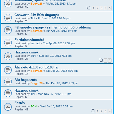
Aluminium, spiáter stb tisztítása...
Last post by
Bogyo28
«
Fri Aug 16, 2013 8:41 pm
Replies:
60
1
2
3
4
5
Cosworth 24v BOA dugattyú
Last post by
Tibi
«
Fri Jun 14, 2013 10:44 pm
Replies:
7
Féltengelycsapágy - szimering combó probléma
Last post by
Bogyo28
«
Sun Apr 28, 2013 4:44 pm
Replies:
6
Fordulatszámmérő
Last post by
kun laci
«
Tue Apr 09, 2013 7:37 pm
Replies:
9
Hasznos címek
Last post by
Süni
«
Sun Mar 10, 2013 7:23 pm
Replies:
25
1
2
Átalakító 4x108 ról 5x108 ra.
Last post by
Bogyo28
«
Sat Dec 22, 2012 5:09 pm
Replies:
14
Alu hegesztés
Last post by
Bogyo28
«
Thu Dec 20, 2012 1:09 pm
Hasznos címek
Last post by
Tibi
«
Mon Nov 05, 2012 1:21 pm
Replies:
6
Festés
Last post by
SONI
«
Wed Jul 18, 2012 3:05 pm
Replies:
49
1
2
3
4