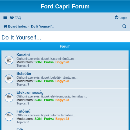
Ford Capri Forum
FAQ
Login
S
Board index
Do It Yourself...
e
Do It Yourself...
a
Forum
r
c
Kasztni
Otthoni szerelési tippek kasztni témában...
h
Moderators:
SONI
,
Pudva
,
Bogyo28
Topics:
6
Belsőtér
Otthoni szerelési tippek belsőtér témában...
Moderators:
SONI
,
Pudva
,
Bogyo28
Topics:
7
Elektromosság
Otthoni szerelési tippek elektromosság témában...
Moderators:
SONI
,
Pudva
,
Bogyo28
Topics:
9
Futómű
Otthoni szerelési tippek futómű témában...
Moderators:
SONI
,
Pudva
,
Bogyo28
Topics:
6