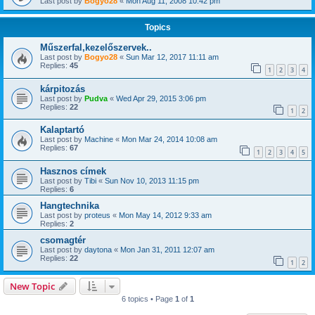
Last post by
Bogyo28
«
Mon Aug 11, 2008 10:42 pm
Topics
Műszerfal,kezelőszervek..
Last post by
Bogyo28
«
Sun Mar 12, 2017 11:11 am
Replies:
45
1
2
3
4
kárpitozás
Last post by
Pudva
«
Wed Apr 29, 2015 3:06 pm
Replies:
22
1
2
Kalaptartó
Last post by
Machine
«
Mon Mar 24, 2014 10:08 am
Replies:
67
1
2
3
4
5
Hasznos címek
Last post by
Tibi
«
Sun Nov 10, 2013 11:15 pm
Replies:
6
Hangtechnika
Last post by
proteus
«
Mon May 14, 2012 9:33 am
Replies:
2
csomagtér
Last post by
daytona
«
Mon Jan 31, 2011 12:07 am
Replies:
22
1
2
New Topic
6 topics • Page
1
of
1