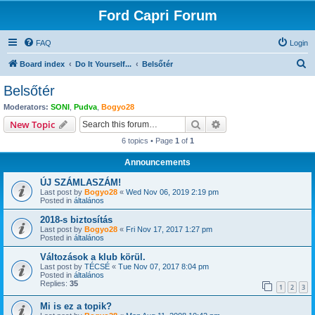
Ford Capri Forum
FAQ
Login
S
Board index
Do It Yourself...
Belsőtér
e
Belsőtér
a
Moderators:
SONI
,
Pudva
,
Bogyo28
r
Search
Advanced search
New Topic
c
6 topics • Page
1
of
1
h
Announcements
ÚJ SZÁMLASZÁM!
Last post by
Bogyo28
«
Wed Nov 06, 2019 2:19 pm
Posted in
általános
2018-s biztosítás
Last post by
Bogyo28
«
Fri Nov 17, 2017 1:27 pm
Posted in
általános
Változások a klub körül.
Last post by
TÉCSÉ
«
Tue Nov 07, 2017 8:04 pm
Posted in
általános
Replies:
35
1
2
3
Mi is ez a topik?